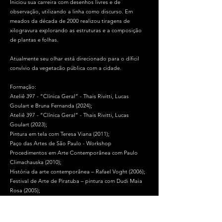
Iniciou sua carreira com desenhos livres e de
observação, utilizando a linha como discurso. Em
meados da década de 2000 realizou tiragens de
xilogravura explorando as estruturas e a composição
de plantas e folhas.
Atualmente seu olhar está direcionado para o díficil
convívio da vegetacão pública com a cidade.
Formação:
Ateliê 397 - “Clínica Geral” - Thais Rivitti, Lucas
Goulart e Bruna Fernanda (2024);
Ateliê 397 - “Clínica Geral” - Thais Rivitti, Lucas
Goulart (2023);
Pintura em tela com Teresa Viana (2011);
Paço das Artes de São Paulo - Workshop
Procedimentos em Arte Contemporânea com Paulo
Climachauska (2010);
História da arte contemporânea – Rafael Voght (2006);
Festival de Arte de Piratuba – pintura com Dudi Maia
Rosa (2005);
Festival de Arte da Serrinha - pintura com Dudi Maia
Rosa (2005);
Museu de Arte Moderna de São Paulo - desenho com